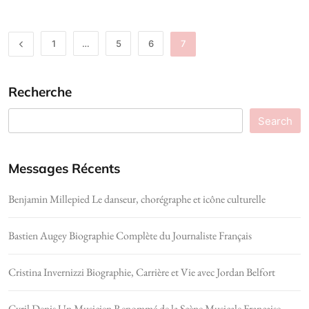
1
…
5
6
7
Recherche
Search
Messages Récents
Benjamin Millepied Le danseur, chorégraphe et icône culturelle
Bastien Augey Biographie Complète du Journaliste Français
Cristina Invernizzi Biographie, Carrière et Vie avec Jordan Belfort
Cyril Denis Un Musicien Renommé de la Scène Musicale Française