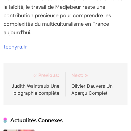
la laïcité, le travail de Medjebeur reste une
contribution précieuse pour comprendre les
complexités du multiculturalisme en France
aujourd’hui.
techyra.fr
Post
Previous:
Next:
navigation
Judith Waintraub Une
Olivier Dauvers Un
biographie complète
Aperçu Complet
Actualités Connexes