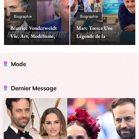
Biographie
Biographie
Béatrice Vonderweidt
Marc Toesca Une
Vie, Art, Modélisme,
Légende de la
Famille et Héritage
Médiasphère Française
Mode
Dernier Message