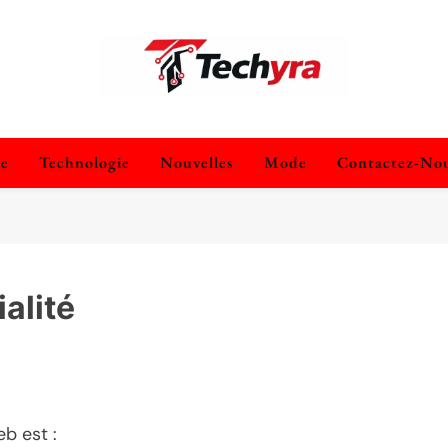
techyra.fr
ie
Technologie
Nouvelles
Mode
Contactez-No
ialité
b est :