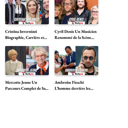
Cristina Invernizzi
Cyril Denis Un Musicien
Biographie, Carrière et
Renommé de la Scène
Vie avec Jordan Belfort
Musicale Française
Mercotte Jeune Un
Ambroise Fieschi
Parcours Complet de Sa
L’homme derrière les
Vie et de Sa Carrière
projecteurs