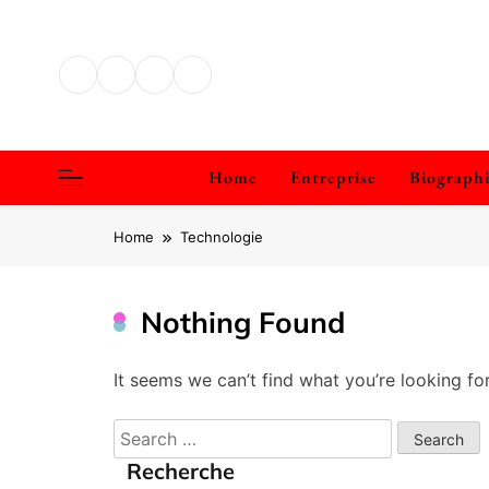
Skip
to
content
Home
Entreprise
Biograph
Home
Technologie
Nothing Found
It seems we can’t find what you’re looking fo
Search
for:
Recherche