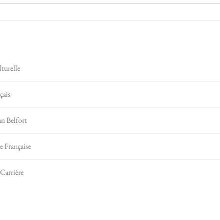
turelle
çais
an Belfort
 Française
Carrière