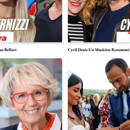
an Belfort
Cyril Denis Un Musicien Renommé d