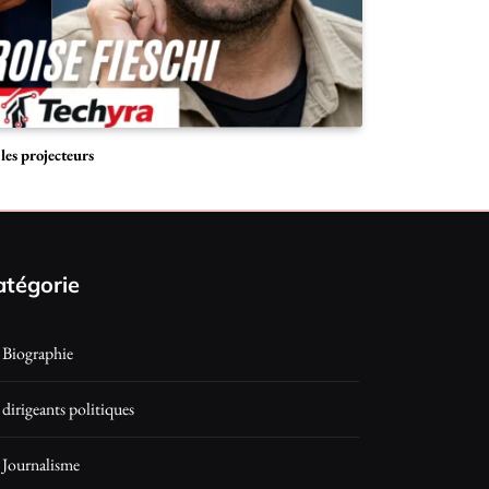
les projecteurs
atégorie
Biographie
dirigeants politiques
Journalisme