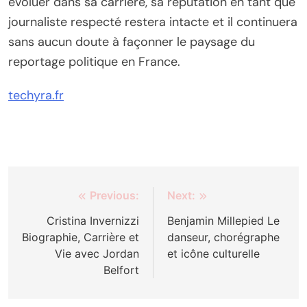
évoluer dans sa carrière, sa réputation en tant que
journaliste respecté restera intacte et il continuera
sans aucun doute à façonner le paysage du
reportage politique en France.
techyra.fr
Post
Previous:
Next:
navigation
Cristina Invernizzi
Benjamin Millepied Le
Biographie, Carrière et
danseur, chorégraphe
Vie avec Jordan
et icône culturelle
Belfort