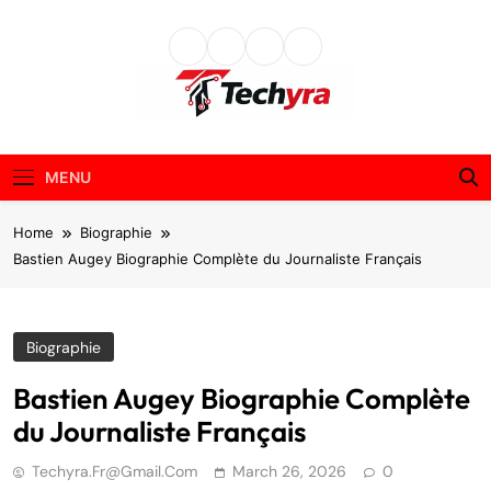
Skip
to
content
techyra.fr
MENU
Home
Biographie
Bastien Augey Biographie Complète du Journaliste Français
Biographie
Bastien Augey Biographie Complète
du Journaliste Français
Techyra.fr@gmail.com
March 26, 2026
0