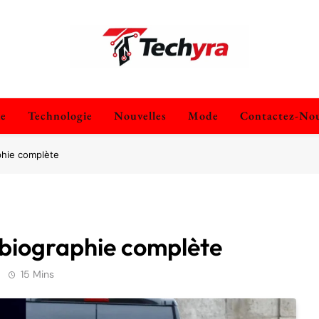
techyra.fr
ie
Technologie
Nouvelles
Mode
Contactez-No
phie complète
 biographie complète
15 Mins