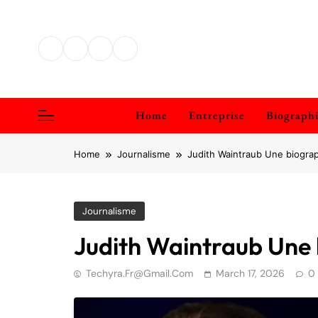
Skip
to
content
Home
Entreprise
Biograph
Home
Journalisme
Judith Waintraub Une biogra
Journalisme
Judith Waintraub Une
Techyra.fr@gmail.com
March 17, 2026
0