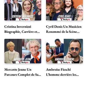
Cristina Invernizzi
Cyril Denis Un Musicien
Biographie, Carrière et
Renommé de la Scène
Vie avec Jordan Belfort
Musicale Française
Mercotte Jeune Un
Ambroise Fieschi
Parcours Complet de Sa
L’homme derrière les
Vie et de Sa Carrière
projecteurs