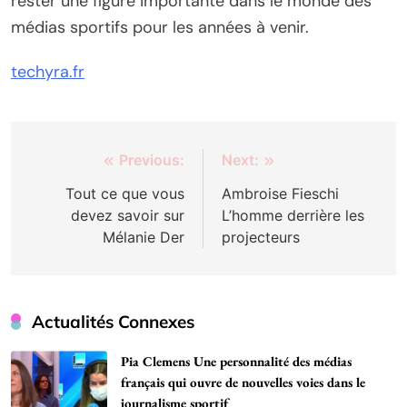
rester une figure importante dans le monde des
médias sportifs pour les années à venir.
techyra.fr
Post
Previous:
Next:
navigation
Tout ce que vous
Ambroise Fieschi
devez savoir sur
L’homme derrière les
Mélanie Der
projecteurs
Actualités Connexes
Pia Clemens Une personnalité des médias
français qui ouvre de nouvelles voies dans le
journalisme sportif