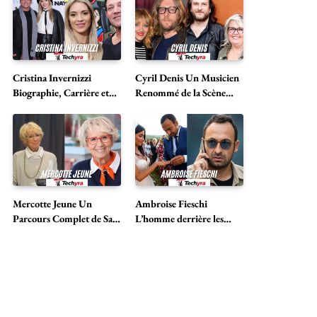
Cristina Invernizzi
Cyril Denis Un Musicien
Biographie, Carrière et
Renommé de la Scène
Vie avec Jordan Belfort
Musicale Française
Mercotte Jeune Un
Ambroise Fieschi
Parcours Complet de Sa
L’homme derrière les
Vie et de Sa Carrière
projecteurs