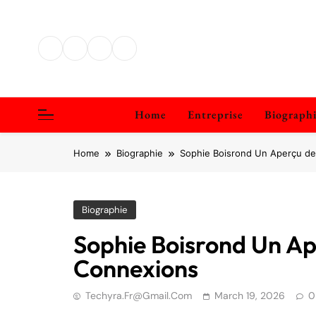
Skip
to
content
Home
Entreprise
Biograph
Home
Biographie
Sophie Boisrond Un Aperçu de
Biographie
Sophie Boisrond Un Ape
Connexions
Techyra.fr@gmail.com
March 19, 2026
0