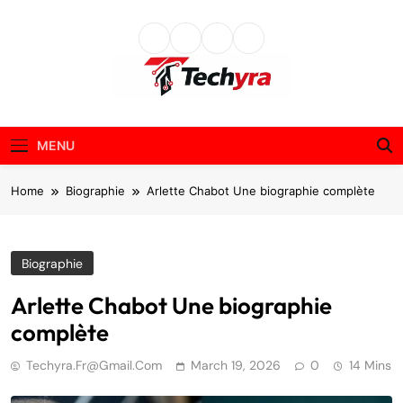
Skip
to
content
techyra.fr
MENU
Home
Biographie
Arlette Chabot Une biographie complète
Biographie
Arlette Chabot Une biographie
complète
Techyra.fr@gmail.com
March 19, 2026
0
14 Mins