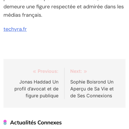
demeure une figure respectée et admirée dans les
médias français.
techyra.fr
Post
Previous:
Next:
navigation
Jonas Haddad Un
Sophie Boisrond Un
profil d’avocat et de
Aperçu de Sa Vie et
figure publique
de Ses Connexions
Actualités Connexes