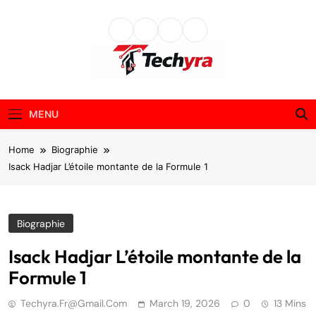
Skip
to
content
techyra.fr
MENU
Home
Biographie
Isack Hadjar L’étoile montante de la Formule 1
Biographie
Isack Hadjar L’étoile montante de la
Formule 1
Techyra.fr@gmail.com
March 19, 2026
0
13 Mins