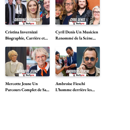
Cristina Invernizzi
Cyril Denis Un Musicien
Biographie, Carrière et
Renommé de la Scène
Vie avec Jordan Belfort
Musicale Française
Mercotte Jeune Un
Ambroise Fieschi
Parcours Complet de Sa
L’homme derrière les
Vie et de Sa Carrière
projecteurs