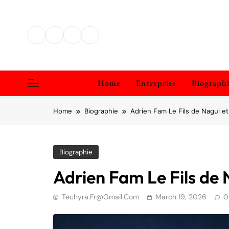
Skip
to
content
Home
Entreprise
Biograph
Home
Biographie
Adrien Fam Le Fils de Nagui e
Biographie
Adrien Fam Le Fils de 
Techyra.fr@gmail.com
March 19, 2026
0