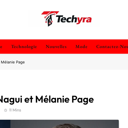
techyra.fr
ie
Technologie
Nouvelles
Mode
Contactez-No
t Mélanie Page
Nagui et Mélanie Page
11 Mins