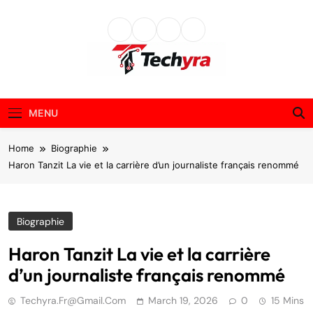
Skip
to
content
techyra.fr
MENU
Home
Biographie
Haron Tanzit La vie et la carrière d’un journaliste français renommé
Biographie
Haron Tanzit La vie et la carrière
d’un journaliste français renommé
Techyra.fr@gmail.com
March 19, 2026
0
15 Mins