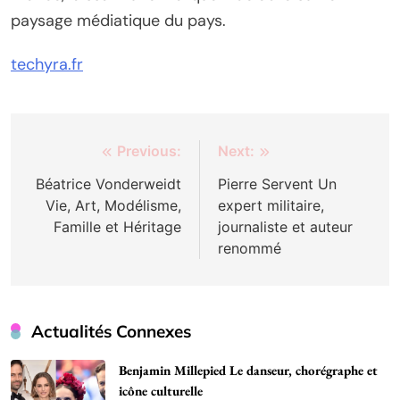
paysage médiatique du pays.
techyra.fr
Post
Previous:
Next:
navigation
Béatrice Vonderweidt
Pierre Servent Un
Vie, Art, Modélisme,
expert militaire,
Famille et Héritage
journaliste et auteur
renommé
Actualités Connexes
Benjamin Millepied Le danseur, chorégraphe et
icône culturelle