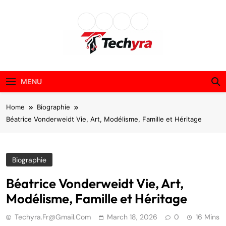
Skip
to
content
techyra.fr
MENU
Home
Biographie
Béatrice Vonderweidt Vie, Art, Modélisme, Famille et Héritage
Biographie
Béatrice Vonderweidt Vie, Art,
Modélisme, Famille et Héritage
Techyra.fr@gmail.com
March 18, 2026
0
16 Mins