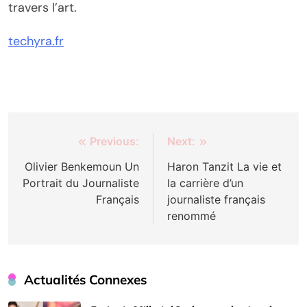
travers l’art.
techyra.fr
Post
Previous:
Next:
navigation
Olivier Benkemoun Un
Haron Tanzit La vie et
Portrait du Journaliste
la carrière d’un
Français
journaliste français
renommé
Actualités Connexes