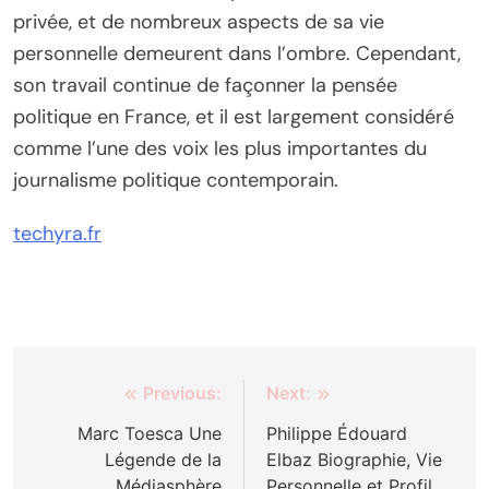
privée, et de nombreux aspects de sa vie
personnelle demeurent dans l’ombre. Cependant,
son travail continue de façonner la pensée
politique en France, et il est largement considéré
comme l’une des voix les plus importantes du
journalisme politique contemporain.
techyra.fr
Post
Previous:
Next:
navigation
Marc Toesca Une
Philippe Édouard
Légende de la
Elbaz Biographie, Vie
Médiasphère
Personnelle et Profil