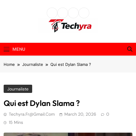
Skip
to
content
techyra.fr
MENU
Home
Journaliste
Qui est Dylan Slama ?
Journaliste
Qui est Dylan Slama ?
Techyra.fr@gmail.com
March 20, 2026
0
15 Mins