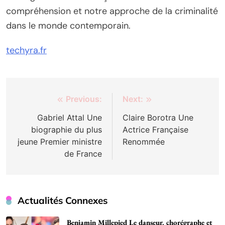
compréhension et notre approche de la criminalité
dans le monde contemporain.
techyra.fr
Post
Previous:
Next:
navigation
Gabriel Attal Une
Claire Borotra Une
biographie du plus
Actrice Française
jeune Premier ministre
Renommée
de France
Actualités Connexes
Benjamin Millepied Le danseur, chorégraphe et