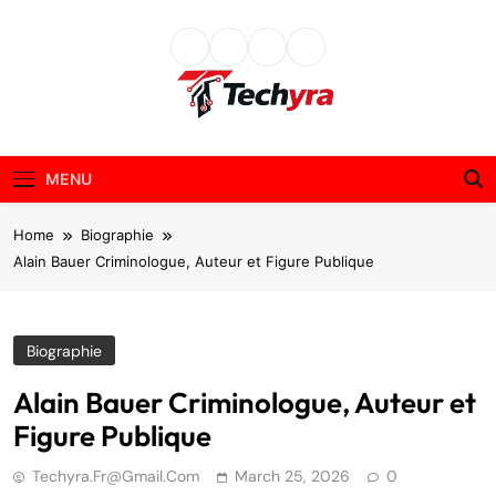
Skip
to
content
techyra.fr
MENU
Home
Biographie
Alain Bauer Criminologue, Auteur et Figure Publique
Biographie
Alain Bauer Criminologue, Auteur et
Figure Publique
Techyra.fr@gmail.com
March 25, 2026
0